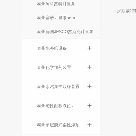
泰州阿科杰特计量泵
罗斯蒙特
泰州塞若计量泵sera
泰州德国JESCO杰斯克计量泵
+
泰州水补给设备
+
泰州化学加药装置
+
泰州水汽集中取样装置
+
泰州磁性翻板液位计
+
泰州单层膜式柔性浮顶