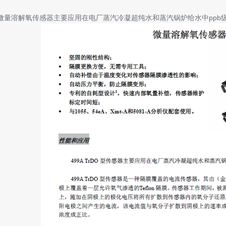
微量溶解氧传感器主要应用在电厂蒸汽冷凝超纯水和蒸汽锅炉给水中ppb