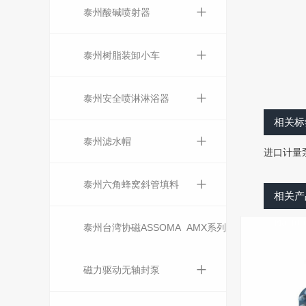
+
泰州酸碱喷射器
+
泰州树脂装卸小车
+
泰州安全喷淋淋浴器
相关
+
泰州滤水帽
进口计量
+
泰州六角蜂窝斜管填料
相关
PRODU
泰州台湾协磁ASSOMA AMX系列
+
磁力驱动无轴封泵